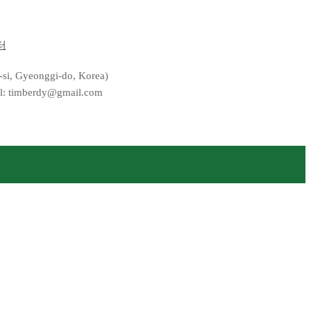
터
 Gyeonggi-do, Korea)
il: timberdy@gmail.com