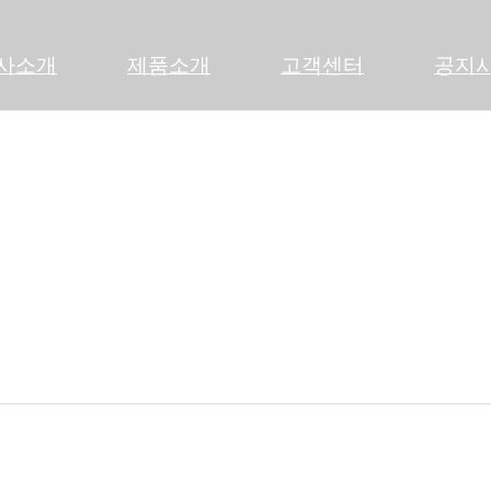
사소개
제품소개
고객센터
공지
031-797-4267
공지사항