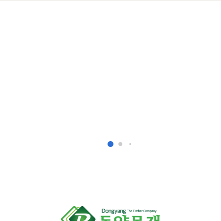
# 히노끼(유절,솔리드) 집성목 입
히노끼집성목(유절,Solid)
18T*1220*2400
24T*1220*2400
히노끼,편백나무로 불리며 피톤치드를 함유해
항,살균작용에 뛰어난 효과를 보이는 수종입니다.
사항은 ☎ 031-769-4267 유선문의 주시면, 성실하게 답변해
감사합니다.