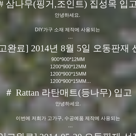
# 삼나무(핑거,조인트) 집성목 입
감사합니다 !
안녕하세요.
DIY가구 소재 제작에 사용되는
삼나무 집성목이 입고되었습니다.
고완료] 2014년 8월 5일 오동판재
나무 특유의 향을 지니며 연질 목재로 가공과 접착, 절삭이 용이
900*900*12MM
1200*900*12MM
유절 제품으로 옹이빠짐 현상 및 옹이 크랙이 있을 수 있으며,
1200*900*15MM
1200*900*15MM
집성부위의 약간의 갈라짐 현사이 있을 수 있습니다.
900*600*9MM
＃ Rattan 라탄매트(등나무) 입고
1000*600*9MM
또한 습에 강한 목재로 외부 천장 마감재및 욕실 마감재로도
1100*600*9MM
안녕하세요.
1200*600*9MM
사용되고 있습니다.
1200*600*5MM
이번에 저희가 고가구, 수공예품 제작에 사용되는
1200*600*5MM
폭 1220mm, 기장 2440mm로 두께는 9T,12T,15T,18T,24T,30
라탄매트가 입고되었습니다.