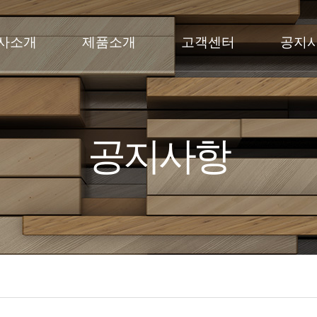
사소개
제품소개
고객센터
공지
031-797-4267
031-
769-4267
031-797-
4267
031-769-4267
공지사항