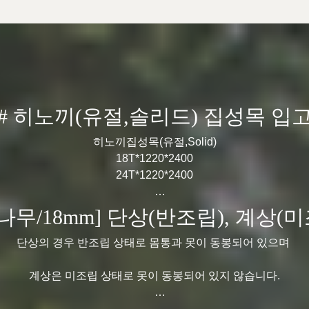
# 히노끼(유절,솔리드) 집성목 입
히노끼집성목(유절,Solid)
18T*1220*2400
24T*1220*2400
히노끼,편백나무로 불리며 피톤치드를 함유해
나무/18mm] 단상(반조립), 계상(
항,살균작용에 뛰어난 효과를 보이는 수종입니다.
단상의 경우 반조립 상태로 몸통과 못이 동봉되어 있으며
사항은 ☎ 031-769-4267 유선문의 주시면, 성실하게 답변해
계상은 미조립 상태로 못이 동봉되어 있지 않습니다.
감사합니다.
사항은 ☎ 031-769-4267 유선문의 주시면, 성실하게 답변해