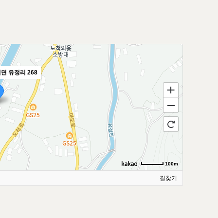
면 유정리 268
100m
길찾기