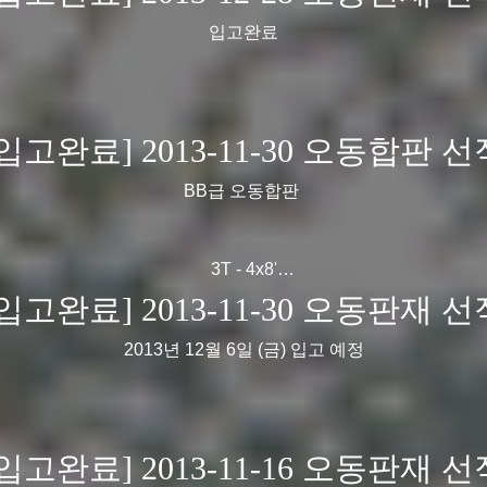
9MM 1100 x 600
9MM 1200 x 600
입고완료
소나무의 원산지는 러시아, 가공지는 중국입니다.
 구입 상담은 031-769-4267로 연락주시면, 친절히 답변해드리
[입고완료] 2013-11-30 오동합판 선
감사합니다 !
BB급 오동합판
3T - 4x8'
4.5 - 4x8'
[입고완료] 2013-11-30 오동판재 선
2013년 12월 6일 (금) 입고 예정
12월 중순 입고 예정입니다.
[입고완료] 2013-11-16 오동판재 선