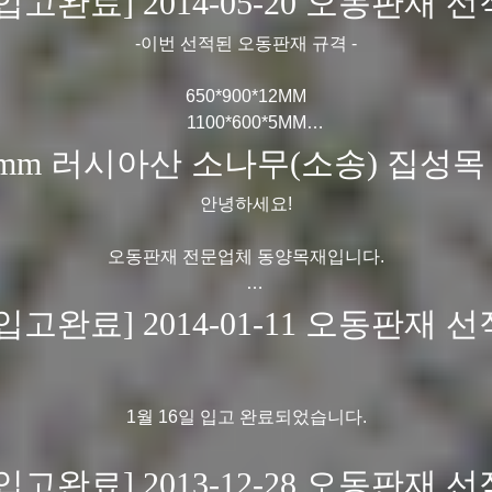
[입고완료] 2014-05-20 오동판재 선
사항은 ☎ 031-769-4267 유선문의 주시면, 성실하게 답변해
2014년 8월 2째주 입고예정입니다.
는 죽이라고 일컷는데요, 본래는 등나무를 +형태로 엮어 만든 제
-이번 선적된 오동판재 규격 -
감사합니다.
1롤 단위 판매가능하며, 규격은 폭 1220m/m 총길이 15m 입니다
650*900*12MM
1100*600*5MM
사항은 ☎ 031-769-4267 유선문의 주시면, 성실하게 답변해
1200*600*5MM
9mm 러시아산 소나무(소송) 집성목
900*600*9MM
감사합니다 !
1000*600*9MM
안녕하세요!
1000*600*9MM
1000*600*9MM
오동판재 전문업체 동양목재입니다.
1000*600*9MM
1200*600*9MM
2014년 6월부로~
[입고완료] 2014-01-11 오동판재 선
1200*900*12MM (A급)
1200*900*15MM (A급)
러시아산 소나무 집성목(판재)가 소량 입고됩니다.
5월 20일 중국 출항되었으며,
- 규격(두께,폭,기장 순)
1월 16일 입고 완료되었습니다.
2014년 5월 27일 입고 예정입니다.
9MM 1000 x 600
[입고완료] 2013-12-28 오동판재 선