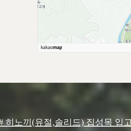
# 히노끼(유절,솔리드) 집성목 입