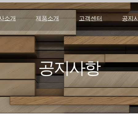
사소개
제품소개
고객센터
공지
031-797-4267
031-
769-4267
031-797-
4267
031-769-4267
공지사항