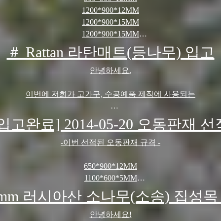
1200*900*12MM
유절 제품으로 옹이빠짐 현상 및 옹이 크랙이 있을 수 있으며,
1200*900*15MM
1200*900*15MM
집성부위의 약간의 갈라짐 현사이 있을 수 있습니다.
900*600*9MM
＃ Rattan 라탄매트(등나무) 입고
1000*600*9MM
또한 습에 강한 목재로 외부 천장 마감재및 욕실 마감재로도
1100*600*9MM
안녕하세요.
1200*600*9MM
사용되고 있습니다.
1200*600*5MM
이번에 저희가 고가구, 수공예품 제작에 사용되는
1200*600*5MM
 폭 1220mm, 기장 2440mm로 두께는 9T,12T,15T,18T,24T,30T
라탄매트가 입고되었습니다.
[입고완료] 2014-05-20 오동판재 선
사항은 ☎ 031-769-4267 유선문의 주시면, 성실하게 답변해
2014년 8월 2째주 입고예정입니다.
는 죽이라고 일컷는데요, 본래는 등나무를 +형태로 엮어 만든 제
-이번 선적된 오동판재 규격 -
감사합니다.
1롤 단위 판매가능하며, 규격은 폭 1220m/m 총길이 15m 입니다.
650*900*12MM
1100*600*5MM
사항은 ☎ 031-769-4267 유선문의 주시면, 성실하게 답변해
1200*600*5MM
9mm 러시아산 소나무(소송) 집성목
900*600*9MM
감사합니다 !
1000*600*9MM
안녕하세요!