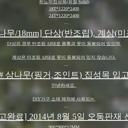
히노끼집성목(유절,Solid)
18T*1220*2400
24T*1220*2400
히노끼,편백나무로 불리며 피톤치드를 함유해
나무/18mm] 단상(반조립), 계상(
항,살균작용에 뛰어난 효과를 보이는 수종입니다.
단상의 경우 반조립 상태로 몸통과 못이 동봉되어 있으며
사항은 ☎ 031-769-4267 유선문의 주시면, 성실하게 답변해
계상은 미조립 상태로 못이 동봉되어 있지 않습니다.
감사합니다.
사항은 ☎ 031-769-4267 유선문의 주시면, 성실하게 답변해
# 삼나무(핑거,조인트) 집성목 입
감사합니다 !
안녕하세요.
DIY가구 소재 제작에 사용되는
삼나무 집성목이 입고되었습니다.
고완료] 2014년 8월 5일 오동판재
나무 특유의 향을 지니며 연질 목재로 가공과 접착, 절삭이 용이
900*900*12MM