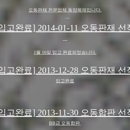
1000*600*9MM
1000*600*9MM
오동판재 전문업체 동양목재입니다.
1000*600*9MM
1200*600*9MM
2014년 6월부로~
[입고완료] 2014-01-11 오동판재 선
1200*900*12MM (A급)
1200*900*15MM (A급)
러시아산 소나무 집성목(판재)가 소량 입고됩니다.
5월 20일 중국 출항되었으며,
- 규격(두께,폭,기장 순)
1월 16일 입고 완료되었습니다.
2014년 5월 27일 입고 예정입니다.
9MM 1000 x 600
[입고완료] 2013-12-28 오동판재 선
9MM 1100 x 600
9MM 1200 x 600
입고완료
소나무의 원산지는 러시아, 가공지는 중국입니다.
 구입 상담은 031-769-4267로 연락주시면, 친절히 답변해드리
[입고완료] 2013-11-30 오동합판 선
감사합니다 !
BB급 오동합판